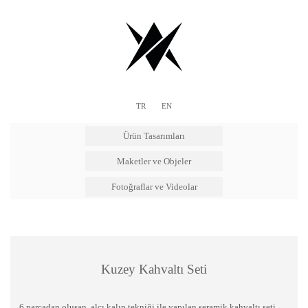
TR
EN
Ürün Tasarımları
Maketler ve Objeler
Fotoğraflar ve Videolar
Kuzey Kahvaltı Seti
6 parçadan oluşan, alçı kalıp tekniği ile yapılan seramik kahvaltı seti