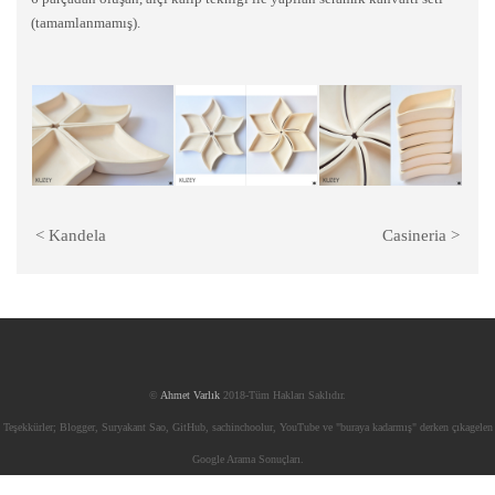
(tamamlanmamış).
<
Kandela
Casineria
>
©
Ahmet Varlık
2018-Tüm Hakları Saklıdır.
Teşekkürler; Blogger, Suryakant Sao, GitHub, sachinchoolur, YouTube ve "buraya kadarmış" derken çıkagelen
Google Arama Sonuçları.